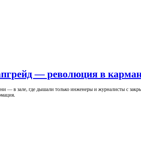
 апгрейд — революция в карма
сени — в зале, где дышали только инженеры и журналисты с закр
рмация.