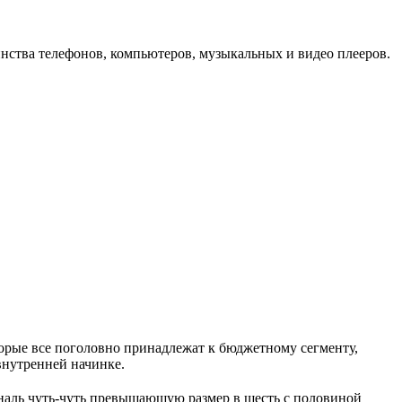
инства телефонов, компьютеров, музыкальных и видео плееров.
орые все поголовно принадлежат к бюджетному сегменту,
внутренней начинке.
ональ чуть-чуть превышающую размер в шесть с половиной