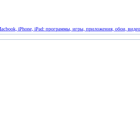
acbook,
iPhone,
iPad:
программы,
игры,
приложения,
обои,
виде