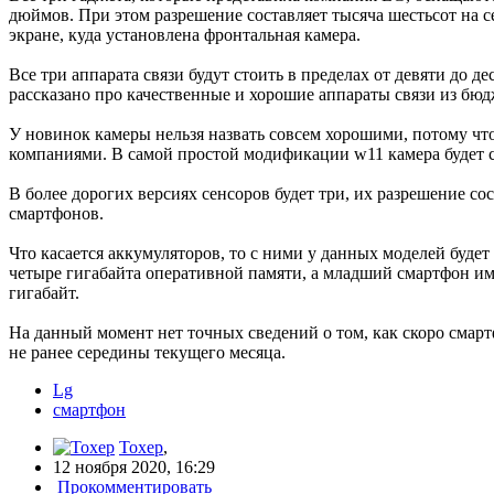
дюймов. При этом разрешение составляет тысяча шестьсот на с
экране, куда установлена фронтальная камера.
Все три аппарата связи будут стоить в пределах от девяти до 
рассказано про качественные и хорошие аппараты связи из бюд
У новинок камеры нельзя назвать совсем хорошими, потому чт
компаниями. В самой простой модификации w11 камера будет сд
В более дорогих версиях сенсоров будет три, их разрешение сос
смартфонов.
Что касается аккумуляторов, то с ними у данных моделей буд
четыре гигабайта оперативной памяти, а младший смартфон име
гигабайт.
На данный момент нет точных сведений о том, как скоро сма
не ранее середины текущего месяца.
Lg
смартфон
Toxep
,
12 ноября 2020, 16:29
Прокомментировать