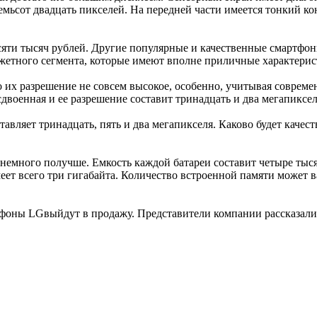
емьсот двадцать пикселей. На передней части имеется тонкий ко
десяти тысяч рублей. Другие популярные и качественные смартфо
жетного сегмента, которые имеют вполне приличные характерист
о их разрешение не совсем высокое, особенно, учитывая соврем
военная и ее разрешение составит тринадцать и два мегапиксел
тавляет тринадцать, пять и два мегапикселя. Каково будет качес
ет немного получше. Емкость каждой батареи составит четыре т
ет всего три гигабайта. Количество встроенной памяти может ва
ртфоны LGвыйдут в продажу. Представители компании рассказал