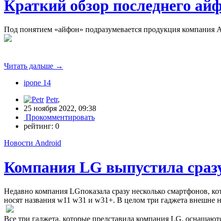
Краткий обзор последнего айф
Под понятием «айфон» подразумевается продукция компания Ap
Читать дальше
→
ipone 14
Petr
,
25 ноября 2022, 09:38
Прокомментировать
рейтинг:
0
Новости Android
Компания LG выпустила сраз
Недавно компания LGпоказала сразу несколько смартфонов, ко
носят названия w11 w31 и w31+. В целом три гаджета внешне н
Все три гаджета, которые представила компания LG, оснащаю